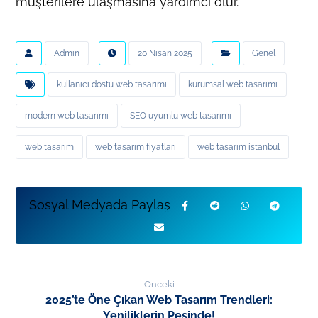
müşterilere ulaşmasına yardımcı olur.
Admin
20 Nisan 2025
Genel
kullanıcı dostu web tasarımı
kurumsal web tasarımı
modern web tasarımı
SEO uyumlu web tasarımı
web tasarım
web tasarım fiyatları
web tasarım istanbul
Önceki
2025’te Öne Çıkan Web Tasarım Trendleri:
Yeniliklerin Peşinde!