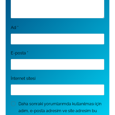
Ad
*
E-posta
*
İnternet sitesi
Daha sonraki yorumlarımda kullanılması için
adım, e-posta adresim ve site adresim bu