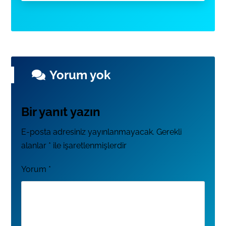
Yorum yok
Bir yanıt yazın
E-posta adresiniz yayınlanmayacak.
Gerekli
alanlar
*
ile işaretlenmişlerdir
Yorum
*