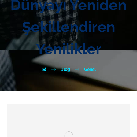
Dünyayı Yeniden
Şekillendiren
Yenilikler
Blog
Genel