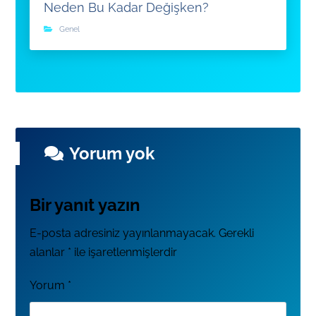
Neden Bu Kadar Değişken?
Genel
Yorum yok
Bir yanıt yazın
E-posta adresiniz yayınlanmayacak.
Gerekli
alanlar
*
ile işaretlenmişlerdir
Yorum
*