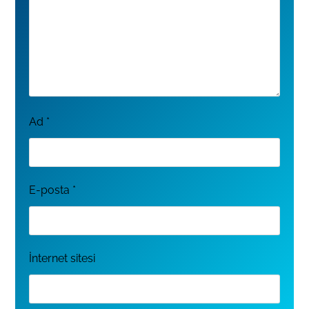
Ad
*
E-posta
*
İnternet sitesi