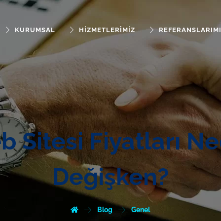
KURUMSAL
HIZMETLERIMIZ
REFERANSLARIM
 Sitesi Fiyatları N
Değişken?
Blog
Genel