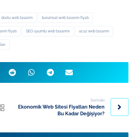
ı dostu web tasarım
kurumsal web tasarım fiyatı
rım fiyatı
SEO uyumlu web tasarımı
ucuz web tasarım
ları
Sonraki
Ekonomik Web Sitesi Fiyatları Neden
Bu Kadar Değişiyor?