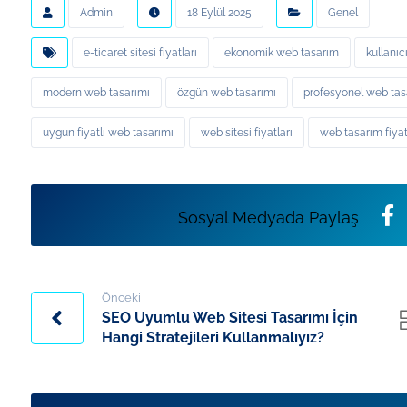
Admin
18 Eylül 2025
Genel
e-ticaret sitesi fiyatları
ekonomik web tasarım
kullanıc
modern web tasarımı
özgün web tasarımı
profesyonel web tasa
uygun fiyatlı web tasarımı
web sitesi fiyatları
web tasarım fiyat
Önceki
SEO Uyumlu Web Sitesi Tasarımı İçin
Hangi Stratejileri Kullanmalıyız?