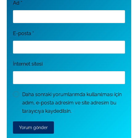
Ad
*
E-posta
*
İnternet sitesi
Daha sonraki yorumlarımda kullanılması için
adım, e-posta adresim ve site adresim bu
tarayıcıya kaydedilsin.