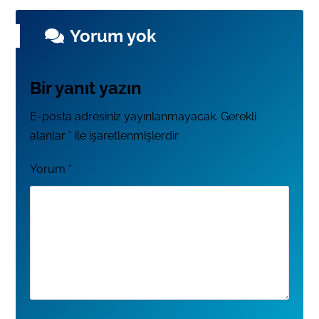
Yorum yok
Bir yanıt yazın
E-posta adresiniz yayınlanmayacak.
Gerekli
alanlar
*
ile işaretlenmişlerdir
Yorum
*