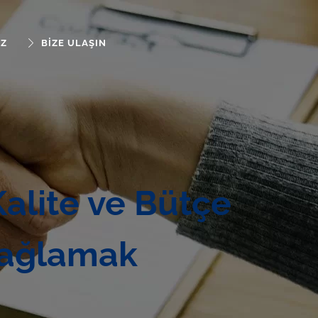
IZ
BIZE ULAŞIN
alite ve Bütçe
Sağlamak