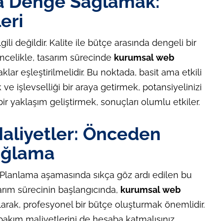
da Denge Sağlamak:
eri
ili değildir. Kalite ile bütçe arasında dengeli bir
 Öncelikle, tasarım sürecinde
kurumsal web
klar eşleştirilmelidir. Bu noktada, basit ama etkili
ve işlevselliği bir araya getirmek, potansiyelinizi
r yaklaşım geliştirmek, sonuçları olumlu etkiler.
Maliyetler: Önceden
Sağlama
 Planlama aşamasında sıkça göz ardı edilen bu
sarım sürecinin başlangıcında,
kurumsal web
larak, profesyonel bir bütçe oluşturmak önemlidir.
 bakım maliyetlerini de hesaba katmalısınız.