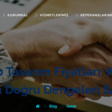
KURUMSAL
HIZMETLERIMIZ
REFERANSLARIM
Tasarım Fiyatları: K
a Doğru Dengeleri 
Blog
Genel