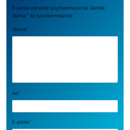
E-posta adresiniz yayınlanmayacak.
Gerekli
alanlar
*
ile işaretlenmişlerdir
Yorum
*
Ad
*
E-posta
*