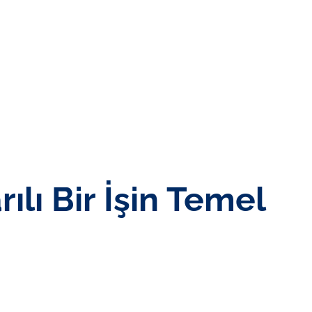
IZ
BIZE ULAŞIN
lı Bir İşin Temel