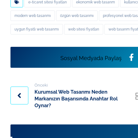
e-ticaret sitesi fiyatları
ekonomik web tasarım
kullanıc
modern web tasarımı
özgün web tasarımı
profesyonel web tasa
uygun fiyatlı web tasarımı
web sitesi fiyatları
web tasarım fiyat
Önceki
Kurumsal Web Tasarımı Neden
Markanızın Başarısında Anahtar Rol
Oynar?