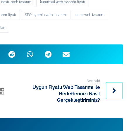
ı dostu web tasarım
kurumsal web tasarım fiyatı
rım fiyatı
SEO uyumlu web tasarımı
ucuz web tasarım
ları
Sonraki
Uygun Fiyatlı Web Tasarımı ile
Hedeflerinizi Nasıl
Gerçekleştirirsiniz?