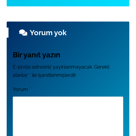
Yorum yok
Bir yanıt yazın
E-posta adresiniz yayınlanmayacak.
Gerekli
alanlar
*
ile işaretlenmişlerdir
Yorum
*