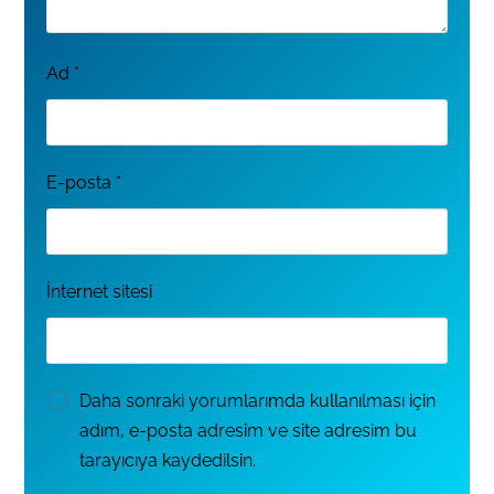
Ad
*
E-posta
*
İnternet sitesi
Daha sonraki yorumlarımda kullanılması için
adım, e-posta adresim ve site adresim bu
tarayıcıya kaydedilsin.