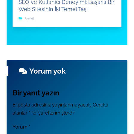
SEO ve Kullanıcı Deneyimi: Başarılı Bir
Web Sitesinin İki Temel Taşı
Genel
Yorum yok
Bir yanıt yazın
E-posta adresiniz yayınlanmayacak.
Gerekli
alanlar
*
ile işaretlenmişlerdir
Yorum
*