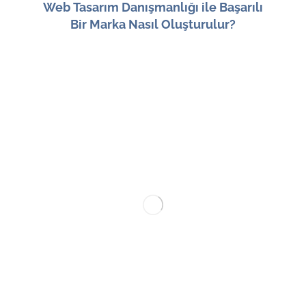
Web Tasarım Danışmanlığı ile Başarılı
Bir Marka Nasıl Oluşturulur?
20 Haziran 2026
Gc Tasarım Matbaa ve İnternet Hizmetleri, 2010
yılında iki girişimci ortak tarafından Gaziosmanpaşa,
İstanbul’da kurulmuştur. Firmamız, dijital dünyanın