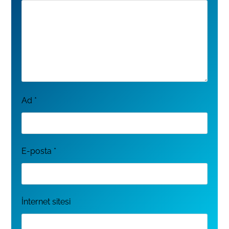
Ad
*
E-posta
*
İnternet sitesi