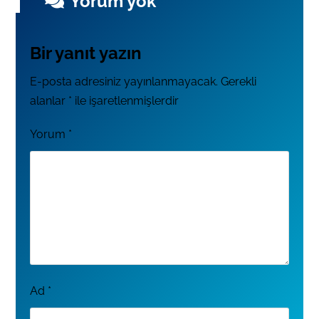
Yorum yok
Bir yanıt yazın
E-posta adresiniz yayınlanmayacak.
Gerekli
alanlar
*
ile işaretlenmişlerdir
Yorum
*
Ad
*