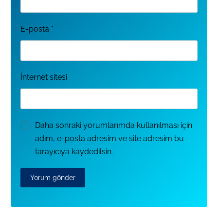
E-posta
*
İnternet sitesi
Daha sonraki yorumlarımda kullanılması için
adım, e-posta adresim ve site adresim bu
tarayıcıya kaydedilsin.