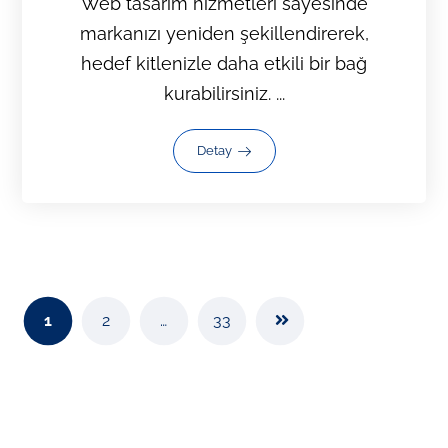
Web tasarım hizmetleri sayesinde
markanızı yeniden şekillendirerek,
hedef kitlenizle daha etkili bir bağ
kurabilirsiniz. ...
Detay
1
2
…
33