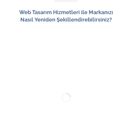
Web Tasarım Hizmetleri ile Markanızı
Nasıl Yeniden Şekillendirebilirsiniz?
6 Ağustos 2026
Gc Tasarım Matbaa ve İnternet Hizmetleri, 2010
yılında iki girişimci ortak tarafından Gaziosmanpaşa,