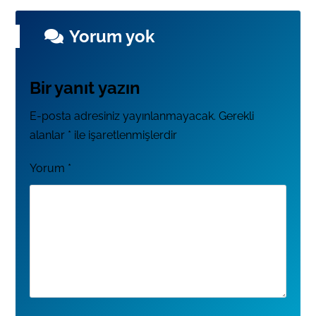
Yorum yok
Bir yanıt yazın
E-posta adresiniz yayınlanmayacak.
Gerekli
alanlar
*
ile işaretlenmişlerdir
Yorum
*