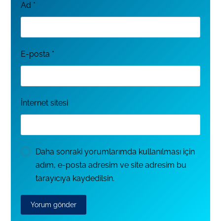
Ad
*
E-posta
*
İnternet sitesi
Daha sonraki yorumlarımda kullanılması için
adım, e-posta adresim ve site adresim bu
tarayıcıya kaydedilsin.