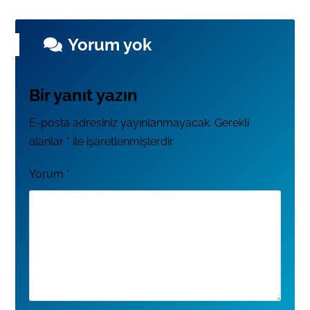
Yorum yok
Bir yanıt yazın
E-posta adresiniz yayınlanmayacak.
Gerekli
alanlar
*
ile işaretlenmişlerdir
Yorum
*