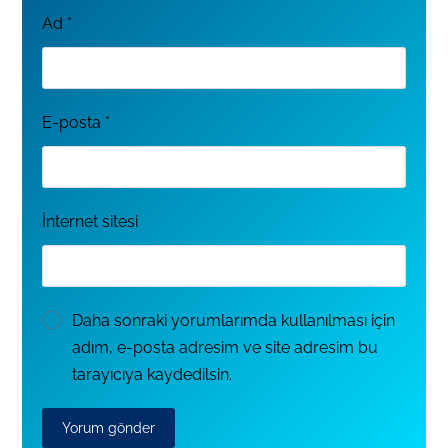
Ad
*
E-posta
*
İnternet sitesi
Daha sonraki yorumlarımda kullanılması için
adım, e-posta adresim ve site adresim bu
tarayıcıya kaydedilsin.