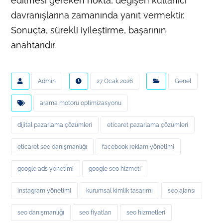
edilmesi gereken nokta, değişen kullanıcı
davranışlarına zamanında yanıt vermektir.
Sonuçta, sürekli iyileştirme, başarının
anahtarıdır.
Admin
27 Ocak 2026
Genel
arama motoru optimizasyonu
dijital pazarlama çözümleri
eticaret pazarlama çözümleri
eticaret seo danışmanlığı
facebook reklam yönetimi
google ads yönetimi
google seo hizmeti
instagram yönetimi
kurumsal kimlik tasarımı
seo ajansı
seo danışmanlığı
seo fiyatları
seo hizmetleri