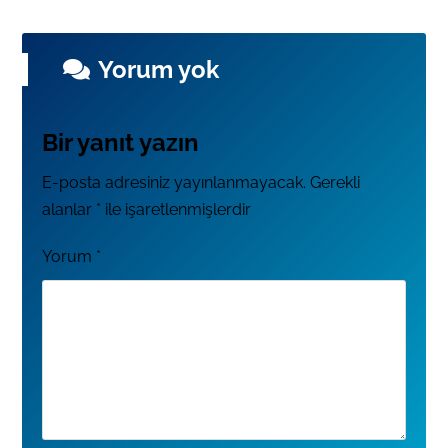
Yorum yok
Bir yanıt yazın
E-posta adresiniz yayınlanmayacak.
Gerekli
alanlar
*
ile işaretlenmişlerdir
Yorum
*