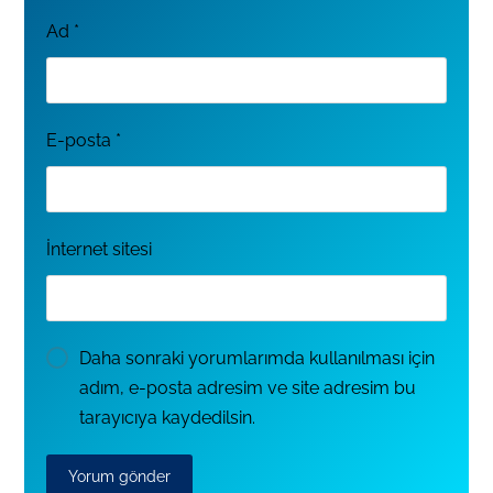
Ad
*
E-posta
*
İnternet sitesi
Daha sonraki yorumlarımda kullanılması için
adım, e-posta adresim ve site adresim bu
tarayıcıya kaydedilsin.