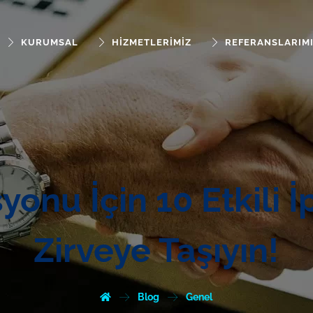
KURUMSAL
HIZMETLERIMIZ
REFERANSLARIM
onu İçin 10 Etkili İ
Zirveye Taşıyın!
Blog
Genel