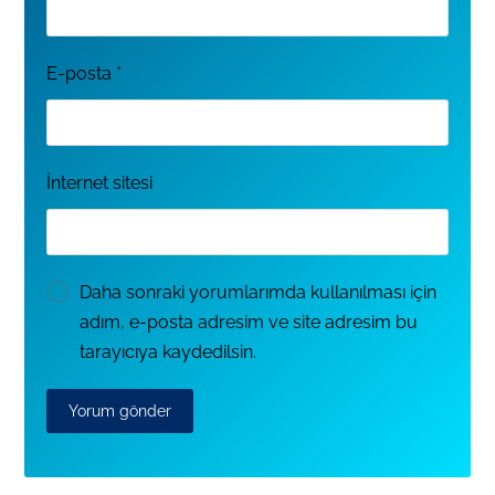
E-posta
*
İnternet sitesi
Daha sonraki yorumlarımda kullanılması için
adım, e-posta adresim ve site adresim bu
tarayıcıya kaydedilsin.