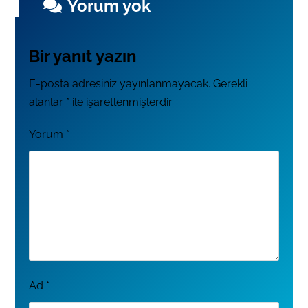
Yorum yok
Bir yanıt yazın
E-posta adresiniz yayınlanmayacak.
Gerekli
alanlar
*
ile işaretlenmişlerdir
Yorum
*
Ad
*