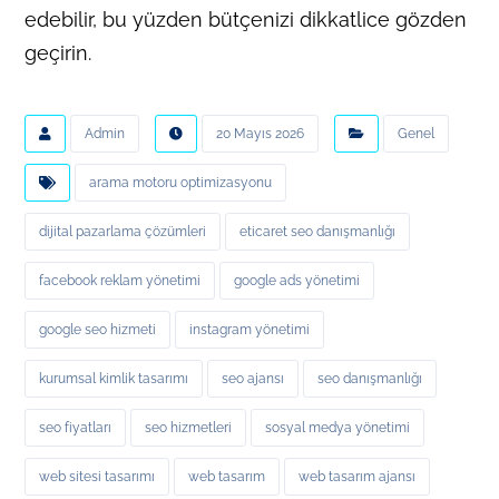
edebilir, bu yüzden bütçenizi dikkatlice gözden
geçirin.
Admin
20 Mayıs 2026
Genel
arama motoru optimizasyonu
dijital pazarlama çözümleri
eticaret seo danışmanlığı
facebook reklam yönetimi
google ads yönetimi
google seo hizmeti
instagram yönetimi
kurumsal kimlik tasarımı
seo ajansı
seo danışmanlığı
seo fiyatları
seo hizmetleri
sosyal medya yönetimi
web sitesi tasarımı
web tasarım
web tasarım ajansı