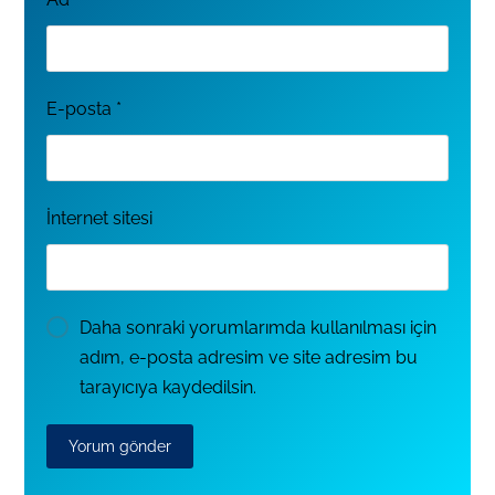
E-posta
*
İnternet sitesi
Daha sonraki yorumlarımda kullanılması için
adım, e-posta adresim ve site adresim bu
tarayıcıya kaydedilsin.