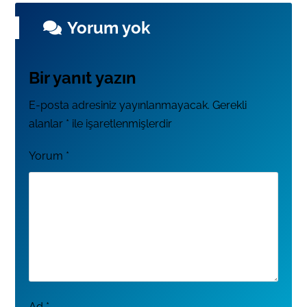
Yorum yok
Bir yanıt yazın
E-posta adresiniz yayınlanmayacak.
Gerekli
alanlar
*
ile işaretlenmişlerdir
Yorum
*
Ad
*