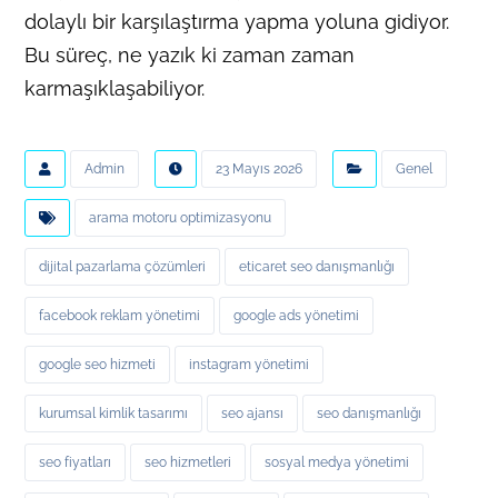
dolaylı bir karşılaştırma yapma yoluna gidiyor.
Bu süreç, ne yazık ki zaman zaman
karmaşıklaşabiliyor.
Admin
23 Mayıs 2026
Genel
arama motoru optimizasyonu
dijital pazarlama çözümleri
eticaret seo danışmanlığı
facebook reklam yönetimi
google ads yönetimi
google seo hizmeti
instagram yönetimi
kurumsal kimlik tasarımı
seo ajansı
seo danışmanlığı
seo fiyatları
seo hizmetleri
sosyal medya yönetimi