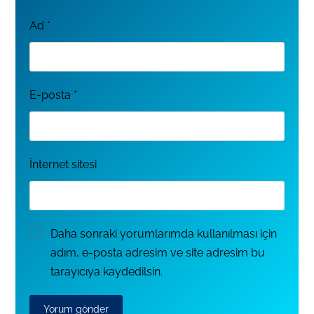
Ad
*
E-posta
*
İnternet sitesi
Daha sonraki yorumlarımda kullanılması için
adım, e-posta adresim ve site adresim bu
tarayıcıya kaydedilsin.