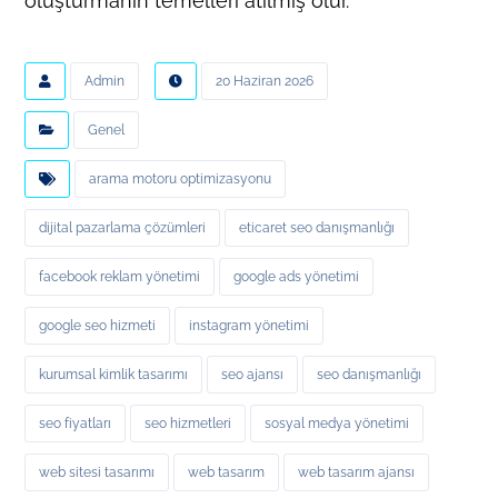
oluşturmanın temelleri atılmış olur.
Admin
20 Haziran 2026
Genel
arama motoru optimizasyonu
dijital pazarlama çözümleri
eticaret seo danışmanlığı
facebook reklam yönetimi
google ads yönetimi
google seo hizmeti
instagram yönetimi
kurumsal kimlik tasarımı
seo ajansı
seo danışmanlığı
seo fiyatları
seo hizmetleri
sosyal medya yönetimi
web sitesi tasarımı
web tasarım
web tasarım ajansı