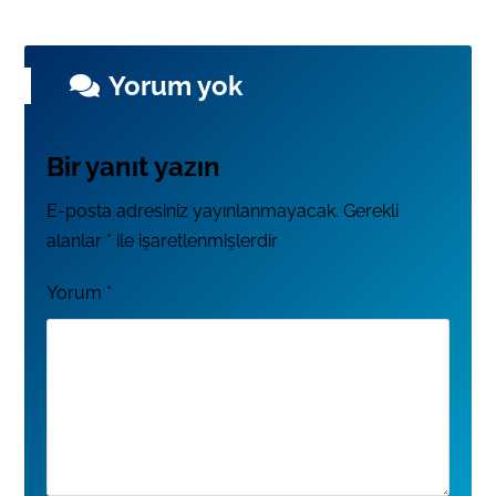
Yorum yok
Bir yanıt yazın
E-posta adresiniz yayınlanmayacak.
Gerekli
alanlar
*
ile işaretlenmişlerdir
Yorum
*