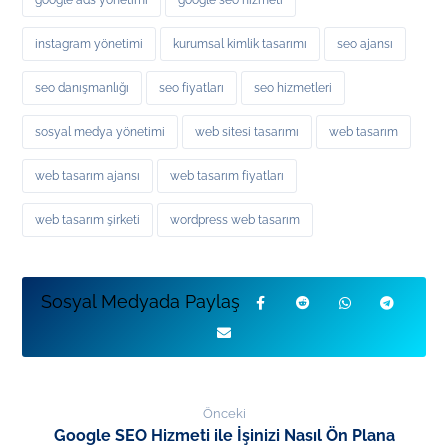
instagram yönetimi
kurumsal kimlik tasarımı
seo ajansı
seo danışmanlığı
seo fiyatları
seo hizmetleri
sosyal medya yönetimi
web sitesi tasarımı
web tasarım
web tasarım ajansı
web tasarım fiyatları
web tasarım şirketi
wordpress web tasarım
Önceki
Google SEO Hizmeti ile İşinizi Nasıl Ön Plana