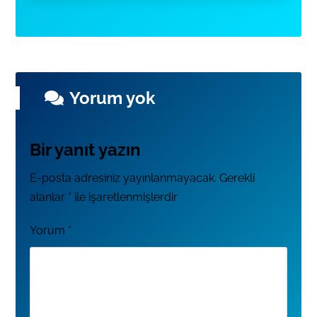
Yorum yok
Bir yanıt yazın
E-posta adresiniz yayınlanmayacak.
Gerekli
alanlar
*
ile işaretlenmişlerdir
Yorum
*